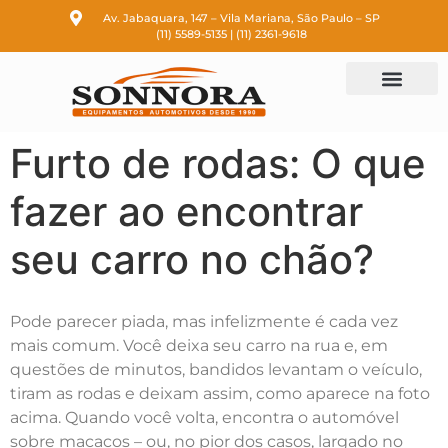
Av. Jabaquara, 147 – Vila Mariana, São Paulo – SP
(11) 5589-5135 | (11) 2361-9618
Produtos e Serviços
Sobre Nós
Fale Conosco
Política de Privacidade
Furto de rodas: O que
fazer ao encontrar
seu carro no chão?
Pode parecer piada, mas infelizmente é cada vez
mais comum. Você deixa seu carro na rua e, em
questões de minutos, bandidos levantam o veículo,
tiram as rodas e deixam assim, como aparece na foto
acima. Quando você volta, encontra o automóvel
sobre macacos – ou, no pior dos casos, largado no